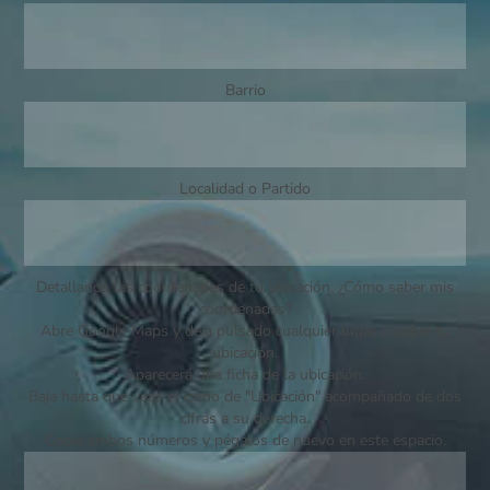
Barrio
Localidad o Partido
Detallanos las coordenadas de tu ubicación. ¿Cómo saber mis
coordenadas?
Abre Google Maps y deja pulsado cualquier lugar o sobre tu
ubicación.
Aparecerá una ficha de la ubicación.
Baja hasta que veas el icono de "Ubicación" acompañado de dos
cifras a su derecha.
Copia ambos números y pégalos de nuevo en este espacio.