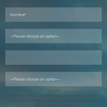
Nombre y Apellido
Sexo
DNI
Provincia
Direccion:
Escribí tu dirección siguiendo el siguiente formato. Calle y
numeración, localidad o partido, provincia Por ejemplo Colón
000, Jesús María, Córdoba.