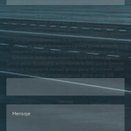
[group group-1] Indicanos el nombre del distribuidor [/group]
[group group-2] Indicanos el nombre del Franquiciado Grido
[/group] [group group-3] Indicanos si te enteraste por Facebook
o Instagram [/group] [group group-4] Indicanos de qué
Buscando en Google u organismo te llegó la propuesta [/group]
[group group-5] Indicanos de qué Municipio/Organismo o
Ministerio te llegó la propuesta [/group] [group group-6]
Indicanos el nombre del Conocido [/group] [group group-7]
Indicanos el código de la Heladería Social Vía Bana [/group]
[group group-8] Indicanos el nombre de la ONG que te comentó
acerca de la propuesta [/group] [group group-9] Indicanos cómo
te enteraste del programa [/group] [group group-10]
[/group]