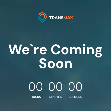
We`re Coming
Soon
0
0
0
0
0
0
HOURS
MINUTES
SECONDS